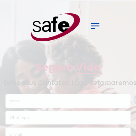
Home
Sobre
Clientes
Seguradoras
Serviços
Serviços Especiais
Vida
Contato