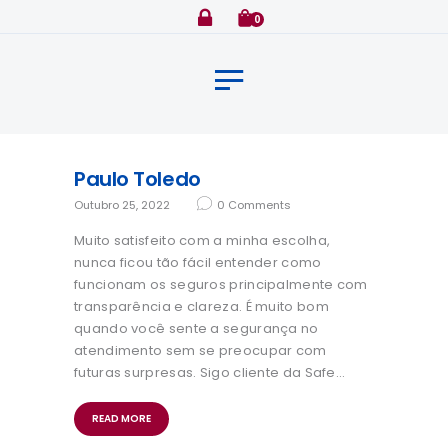
Home
0
Sobre
Clientes
Seguradoras
Serviços
Paulo Toledo
Serviços Especiais
Outubro 25, 2022
0
Comments
Contato
Muito satisfeito com a minha escolha,
nunca ficou tão fácil entender como
funcionam os seguros principalmente com
transparência e clareza. É muito bom
quando você sente a segurança no
atendimento sem se preocupar com
futuras surpresas. Sigo cliente da Safe…
READ MORE