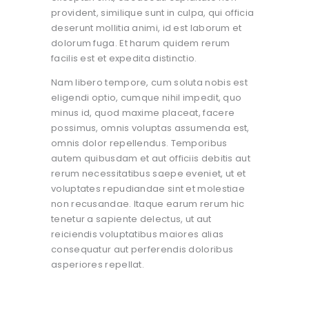
provident, similique sunt in culpa, qui officia
deserunt mollitia animi, id est laborum et
dolorum fuga. Et harum quidem rerum
facilis est et expedita distinctio.
Nam libero tempore, cum soluta nobis est
eligendi optio, cumque nihil impedit, quo
minus id, quod maxime placeat, facere
possimus, omnis voluptas assumenda est,
omnis dolor repellendus. Temporibus
autem quibusdam et aut officiis debitis aut
rerum necessitatibus saepe eveniet, ut et
voluptates repudiandae sint et molestiae
non recusandae. Itaque earum rerum hic
tenetur a sapiente delectus, ut aut
reiciendis voluptatibus maiores alias
consequatur aut perferendis doloribus
asperiores repellat.