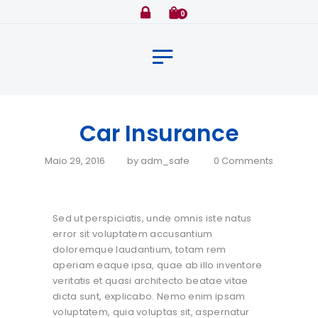
Home
0
Sobre
Clientes
Seguradoras
Serviços
Car Insurance
Serviços Especiais
Maio 29, 2016
by
adm_safe
0
Comments
Contato
Sed ut perspiciatis, unde omnis iste natus
error sit voluptatem accusantium
doloremque laudantium, totam rem
aperiam eaque ipsa, quae ab illo inventore
veritatis et quasi architecto beatae vitae
dicta sunt, explicabo. Nemo enim ipsam
voluptatem, quia voluptas sit, aspernatur