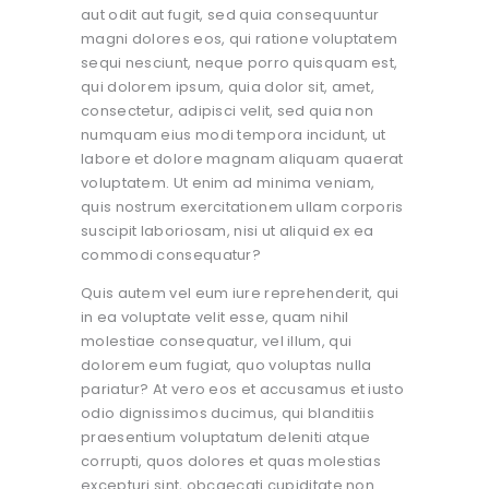
aut odit aut fugit, sed quia consequuntur
magni dolores eos, qui ratione voluptatem
sequi nesciunt, neque porro quisquam est,
qui dolorem ipsum, quia dolor sit, amet,
consectetur, adipisci velit, sed quia non
numquam eius modi tempora incidunt, ut
labore et dolore magnam aliquam quaerat
voluptatem. Ut enim ad minima veniam,
quis nostrum exercitationem ullam corporis
suscipit laboriosam, nisi ut aliquid ex ea
commodi consequatur?
Quis autem vel eum iure reprehenderit, qui
in ea voluptate velit esse, quam nihil
molestiae consequatur, vel illum, qui
dolorem eum fugiat, quo voluptas nulla
pariatur? At vero eos et accusamus et iusto
odio dignissimos ducimus, qui blanditiis
praesentium voluptatum deleniti atque
corrupti, quos dolores et quas molestias
excepturi sint, obcaecati cupiditate non