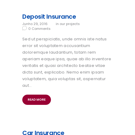
Deposit Insurance
Junho 29, 2016
in
our projects
0
Comments
Sed ut perspiciatis, unde omnis iste natus
error sit voluptatem accusantium
doloremque laudantium, totam rem
aperiam eaque ipsa, quae ab illo inventore
veritatis et quasi architecto beatae vitae
dicta sunt, explicabo. Nemo enim ipsam
voluptatem, quia voluptas sit, aspernatur
aut…
READ MORE
Car Insurance