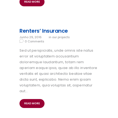
READ MORE
Renters’ Insurance
Junho 29, 2016
in
our projects
0
Comments
Sed ut perspiciatis, unde omnis iste natus
error sit voluptatem accusantium
doloremque laudantium, totam rem
aperiam eaque ipsa, quae ab illo inventore
veritatis et quasi architecto beatae vitae
dicta sunt, explicabo. Nemo enim ipsam
voluptatem, quia voluptas sit, aspernatur
aut…
READ MORE