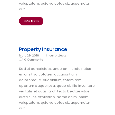
voluptatem, quia voluptas sit, aspernatur
aut…
READ MORE
Property Insurance
Maio 29, 2016
in
our projects
0
Comments
Sed ut perspiciatis, unde omnis iste natus
error sit voluptatem accusantium
doloremque laudantium, totam rem
aperiam eaque ipsa, quae ab illo inventore
veritatis et quasi architecto beatae vitae
dicta sunt, explicabo. Nemo enim ipsam
voluptatem, quia voluptas sit, aspernatur
aut…