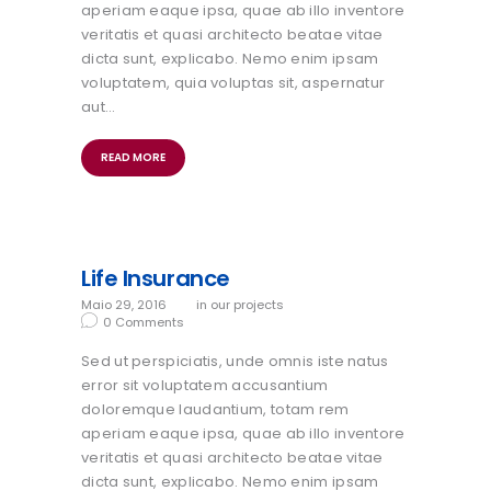
aperiam eaque ipsa, quae ab illo inventore
veritatis et quasi architecto beatae vitae
dicta sunt, explicabo. Nemo enim ipsam
voluptatem, quia voluptas sit, aspernatur
aut…
READ MORE
Life Insurance
Maio 29, 2016
in
our projects
0
Comments
Sed ut perspiciatis, unde omnis iste natus
error sit voluptatem accusantium
doloremque laudantium, totam rem
aperiam eaque ipsa, quae ab illo inventore
veritatis et quasi architecto beatae vitae
dicta sunt, explicabo. Nemo enim ipsam