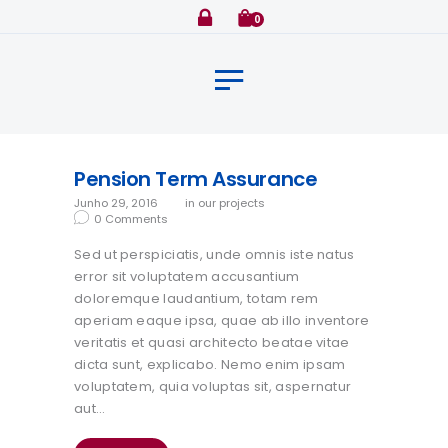
Home
0
Sobre
Clientes
Seguradoras
Serviços
Pension Term Assurance
Serviços Especiais
Junho 29, 2016
in
our projects
0
Comments
Contato
Sed ut perspiciatis, unde omnis iste natus
error sit voluptatem accusantium
doloremque laudantium, totam rem
aperiam eaque ipsa, quae ab illo inventore
veritatis et quasi architecto beatae vitae
dicta sunt, explicabo. Nemo enim ipsam
voluptatem, quia voluptas sit, aspernatur
aut…