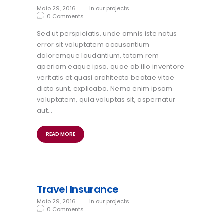
Maio 29, 2016
in
our projects
0
Comments
Sed ut perspiciatis, unde omnis iste natus
error sit voluptatem accusantium
doloremque laudantium, totam rem
aperiam eaque ipsa, quae ab illo inventore
veritatis et quasi architecto beatae vitae
dicta sunt, explicabo. Nemo enim ipsam
voluptatem, quia voluptas sit, aspernatur
aut…
READ MORE
Travel Insurance
Maio 29, 2016
in
our projects
0
Comments