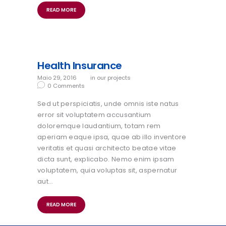
READ MORE
Health Insurance
Maio 29, 2016
in
our projects
0
Comments
Sed ut perspiciatis, unde omnis iste natus
error sit voluptatem accusantium
doloremque laudantium, totam rem
aperiam eaque ipsa, quae ab illo inventore
veritatis et quasi architecto beatae vitae
dicta sunt, explicabo. Nemo enim ipsam
voluptatem, quia voluptas sit, aspernatur
aut…
READ MORE