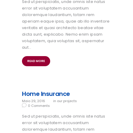
Sed ut perspiciatis, unde omnis iste natus
error sit voluptatem accusantium
doloremque laudantium, totam rem
aperiam eaque ipsa, quae ab illo inventore
veritatis et quasi architecto beatae vitae
dicta sunt, explicabo. Nemo enim ipsam
voluptatem, quia voluptas sit, aspernatur
aut…
READ MORE
Home Insurance
Maio 29, 2016
in
our projects
0
Comments
Sed ut perspiciatis, unde omnis iste natus
error sit voluptatem accusantium
doloremque laudantium, totam rem